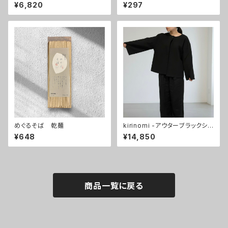
め-
¥6,820
¥297
めぐるそば 乾麺
kirinomi -アウターブラックショ
ート-
¥648
¥14,850
商品一覧に戻る