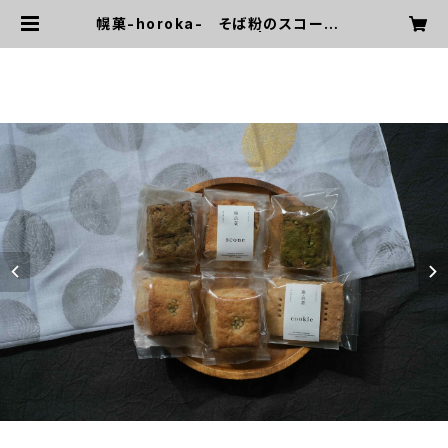
幌菓-horoka- そば粉のスコーンと
クッキー8個セット | toduki