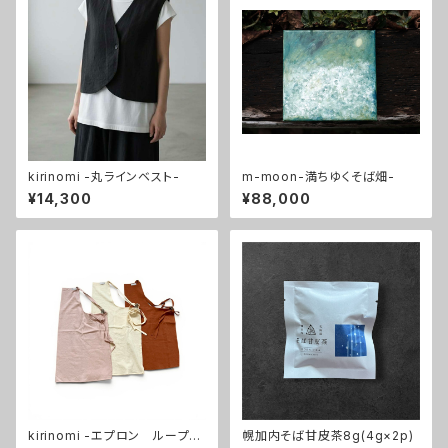
kirinomi -丸ラインベスト-
m-moon-満ちゆくそば畑-
¥14,300
¥88,000
kirinomi -エプロン ループ染
幌加内そば甘皮茶8g(4g×2p)